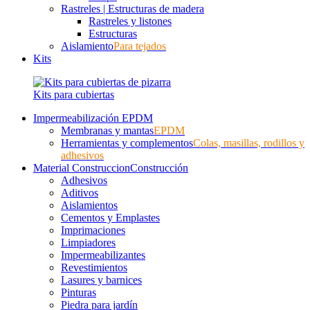
Rastreles | Estructuras de madera
Rastreles y listones
Estructuras
Aislamiento
Para tejados
Kits
Kits para cubiertas
Impermeabilización EPDM
Membranas y mantas
EPDM
Herramientas y complementos
Colas, masillas, rodillos y
adhesivos
Material Construccion
Construcción
Adhesivos
Aditivos
Aislamientos
Cementos y Emplastes
Imprimaciones
Limpiadores
Impermeabilizantes
Revestimientos
Lasures y barnices
Pinturas
Piedra para jardín