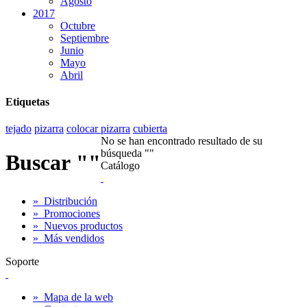
Agosto
2017
Octubre
Septiembre
Junio
Mayo
Abril
Etiquetas
tejado
pizarra
colocar pizarra
cubierta
No se han encontrado resultado de su
búsqueda ""
Buscar
""
Catálogo
»
Distribución
»
Promociones
»
Nuevos productos
»
Más vendidos
Soporte
»
Mapa de la web